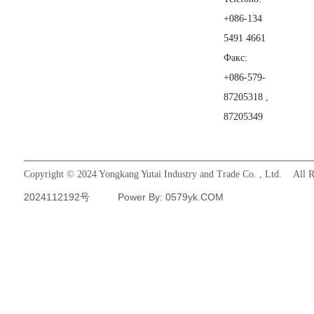
+086-134
5491 4661
Факс:
+086-579-
87205318 ,
87205349
Copyright © 2024 Yongkang Yutai Industry and Trade Co. , Ltd. All R
2024112192号
Power By: 0579yk.COM