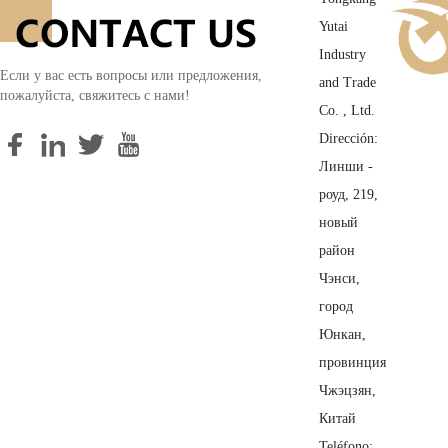
Yutai
Industry
Если у вас есть вопросы или предложения,
and Trade
пожалуйста, свяжитесь с нами!
Co. , Ltd.
Dirección:
Линши -
роуд, 219,
новый
район
Чэнси,
город
Юнкан,
провинция
Чжэцзян,
Китай
Teléfono: